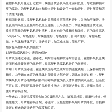
在塑料风机叶轮运行过程中，腐蚀介质会从高压泄漏到低压，导致轴和轴承
座的腐蚀。为塑料风机轴向和径向密封轴设计了一套轴密封、密封压盖和两
个柔性O形圈。
根据国外数据，溴塑料风机轴封采用柔性石墨填料密封，并增加平衡管。泄
压孔由内高压区直接与外低压区连接，以平衡压力，防止腐蚀性介质泄漏。
柔性石墨作为塑料风机密封填料，具有独特的柔韧性和弹性。它的弹性高达
35%到40%。耐热性好，耐腐蚀性好，导热性好，自润滑性好，摩擦系数
低。对气体和液体不好。渗透性好，加工成本低，简单可行。
如何提高塑料风机的强度？
1.塑料防腐风机叶片表面的保护
叶片表面通过渗碳、硼渗透、刷耐磨涂层和喷涂耐磨合金，在塑料风机金属
表面形成坚硬耐磨的保护层，提高塑料防腐风机叶片的耐磨性。
常用于叶片表面渗碳，在金属表面形成坚硬耐磨的碳化铁层，以保持钢芯的
韧性。由于钢在布置为奥氏体时能吸收大部分碳，因此在渗碳过程中，塑料
防腐风机叶片必须加热到将内部布局转化为奥氏体所需的跳跃温度。但温度
不宜过高，否则容易使叶片晶粒尺寸增大，表面碳含量过高，表现出脆性，
使叶片容易开裂。
一般来说，渗碳温度应控制在900摄氏度左右。渗透层越深，耐磨性越好，但
脆性越大，叶片越容易开裂。渗碳时，应根据塑料风扇叶片的厚度、磨损和
渗碳过程来确定渗透层的厚度和位置。