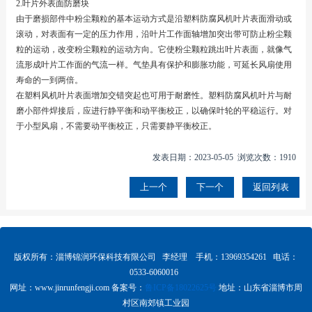
2.叶片外表面防磨块
由于磨损部件中粉尘颗粒的基本运动方式是沿塑料防腐风机叶片表面滑动或
滚动，对表面有一定的压力作用，沿叶片工作面轴增加突出带可防止粉尘颗
粒的运动，改变粉尘颗粒的运动方向。它使粉尘颗粒跳出叶片表面，就像气
流形成叶片工作面的气流一样。气垫具有保护和膨胀功能，可延长风扇使用
寿命的一到两倍。
在塑料风机叶片表面增加交错突起也可用于耐磨性。塑料防腐风机叶片与耐
磨小部件焊接后，应进行静平衡和动平衡校正，以确保叶轮的平稳运行。对
于小型风扇，不需要动平衡校正，只需要静平衡校正。
发表日期：2023-05-05 浏览次数：1910
上一个
下一个
返回列表
版权所有：淄博锦润环保科技有限公司 李经理 手机：13969354261 电话：
0533-6060016
网址：www.
jinrunfengji.com
备案号：
鲁ICP备18022625号
地址：山东省淄博市周
村区南郊镇工业园