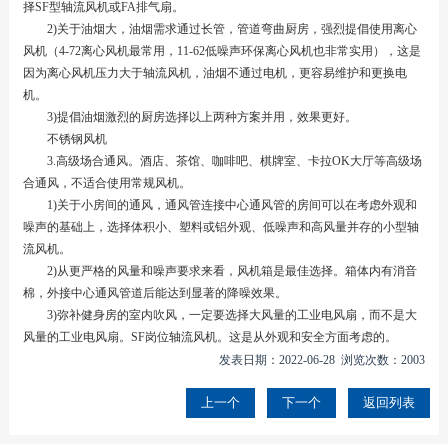
择SF型轴流风机或FA排气扇。
2)关于油烟大，油烟需求通过长管，管道弯曲厨房，强烈提倡使用离心
风机（4-72离心风机最常用，11-62低噪声环保离心风机也非常实用），这是
因为离心风机压力大于轴流风机，油烟不通过电机，更容易维护和更换电
机。
3)提倡油烟激烈的厨房选择以上两种方案并用，效果更好。
不锈钢风机
3.高级场合通风。酒店、茶馆、咖啡吧、棋牌室、卡拉OK大厅等高级场
合通风，不适合使用常规风机。
1)关于小房间的通风，通风管连接中心通风管的房间可以在考虑外观和
噪声的基础上，选择体积小、塑料或铝外观、低噪声和高风量并存的小型轴
流风机。
2)从更严格的风量和噪声要求来看，风机箱是最佳选择。箱体内有消音
棉，外接中心通风管道后能达到显著的降噪效果。
3)弥补健身房的室内吹风，一定要选择大风量的工业电风扇，而不是大
风量的工业电风扇。SF岗位轴流风机。这是从外观和安全方面考虑的。
发表日期：2022-06-28 浏览次数：2003
上一个
下一个
返回列表