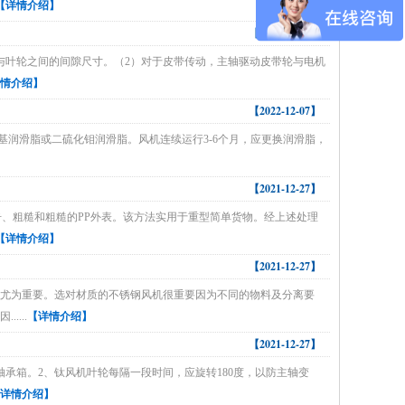
【详情介绍】
【2023-03-18】
与叶轮之间的间隙尺寸。（2）对于皮带传动，主轴驱动皮带轮与电机
情介绍】
【2022-12-07】
基润滑脂或二硫化钼润滑脂。风机连续运行3-6个月，应更换润滑脂，
【2021-12-27】
、粗糙和粗糙的PP外表。该方法实用于重型简单货物。经上述处理
【详情介绍】
【2021-12-27】
尤为重要。选对材质的不锈钢风机很重要因为不同的物料及分离要
...
【详情介绍】
【2021-12-27】
承箱。2、钛风机叶轮每隔一段时间，应旋转180度，以防主轴变
详情介绍】