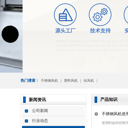
热门搜索：
|
|
|
不锈钢风机
塑料风机
钛风机
产品知识
新闻资讯
公司新闻
不锈钢风机使
行业动态
使用时如何控制