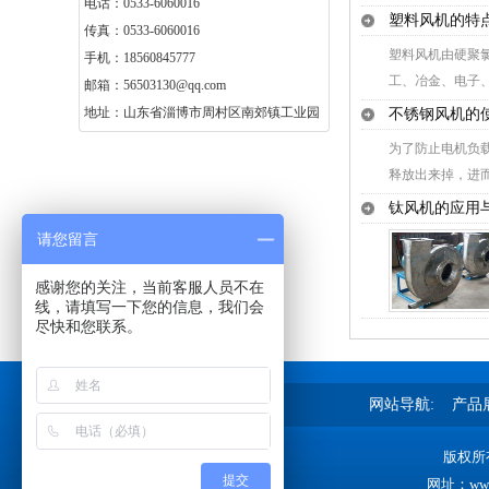
电话：0533-6060016
塑料风机的特
传真：0533-6060016
塑料风机由硬聚
手机：18560845777
工、冶金、电子、
邮箱：56503130@qq.com
地址：山东省淄博市周村区南郊镇工业园
不锈钢风机的
为了防止电机负
释放出来掉，进而
钛风机的应用
请您留言
感谢您的关注，当前客服人员不在
线，请填写一下您的信息，我们会
尽快和您联系。
网站导航:
产品
版权所有
提交
网址：ww