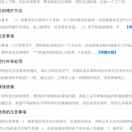
定上下限，结合环境要求，降低风机运行能耗，得到合适的值。比如一个工厂的......
片的维护方法
装要求：（1）按要求的位置和尺寸安装。为了获得更高的效率，特别需要保证进气口
相应凹槽不应错位。贴上胶带后，应安装安全盖。（3）对于联轴器驱动，不......
【详
注意事项
意事项：1.正常情况下，塑料风机连续运行一个月左右，必须用黄油枪向轴承注入钙钠
.塑料风机定期维护，***风扇内部的积灰.污垢等。3.启动风......
【详情介绍】
进行外表处理
PP喷砂方法首要用作抛丸、离心力和压缩空气，而抛丸是在塑料风机外表无光泽的冲击
的耐蚀性可前进2～3倍。通过治疗，它根本上是一种阴暗的色彩。没有锈钢离心......
腐蚀措施
工原料里长时间使用，遇到的不锈钢风机腐蚀问题。因此工业不锈钢风机的防腐就显得
确定后，根据不同材料在不同环境中的耐腐蚀性能，综合其理化特性，性价比等诸多因...
使用的注意事项
用的注意事项：1、轴承箱应需冷却水的部分，应放掉冷却水，为防止冬天水结冰损伤轴
防止电机及其它电气受潮。4、应该容易张绣的各个部分涂上防腐漆。5、保护好......
【