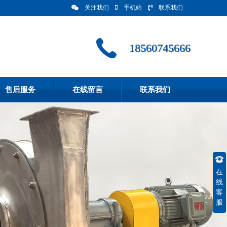
关注我们
手机站
联系我们
18560745666
售后服务
在线留言
联系我们
在
线
客
服