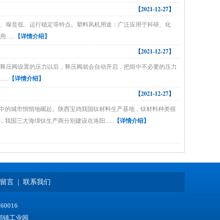
【2021-12-27】
、噪音低、运行稳定等特点。塑料风机用途：广泛应用于科研、化
...
【详情介绍】
【2021-12-27】
释压阀设置的压力以后，释压阀就会自动开启，把组中不必要的压力
..
【详情介绍】
【2021-12-27】
展中的城市悄悄地崛起。陕西宝鸡我国钛材料生产基地，钛材料种类很
三大海绵钛生产商分别建设在洛阳......
【详情介绍】
留言
|
联系我们
60016
郊镇工业园