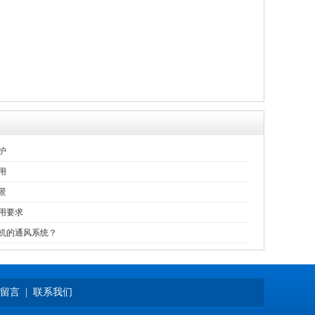
护
用
景
用要求
机的通风系统？
留言
|
联系我们