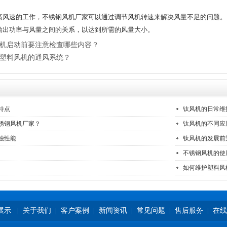
高风速的工作，不锈钢风机厂家可以通过调节风机转速来解决风量不足的问题。
输出功率与风量之间的关系，以达到所需的风量大小。
机启动前要注意检查哪些内容？
塑料风机的通风系统？
特点
钛风机的日常维
锈钢风机厂家？
钛风机的不同应
蚀性能
钛风机的发展前
不锈钢风机的使
如何维护塑料风
展示
|
关于我们
|
客户案例
|
新闻资讯
|
常见问题
|
售后服务
|
在线