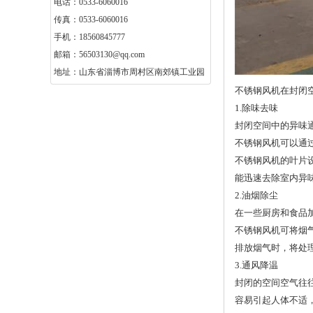
电话：0533-6060016
传真：0533-6060016
手机：18560845777
邮箱：56503130@qq.com
地址：山东省淄博市周村区南郊镇工业园
不锈钢风机在封闭
1.除味去味
封闭空间中的异味
不锈钢风机可以通
不锈钢风机的叶片
能迅速去除室内异
2.油烟除尘
在一些厨房和食品
不锈钢风机可将烟
排放烟气时，将处
3.通风降温
封闭的空间空气往
容易引起人体不适