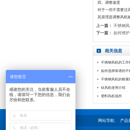
四、调整速度
对于一些不需要过
其原理是调整风机
上一篇：
不锈钢风
下一篇：
如何维护
相关信息
不锈钢风机的工作
如何选择靠谱的不
请您留言
不锈钢风机的耐腐
钛风机使用介绍
感谢您的关注，当前客服人员不在
线，请填写一下您的信息，我们会
塑料风机场所
尽快和您联系。
网站导航:
产品