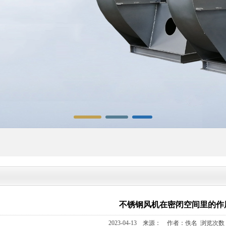
不锈钢风机在密闭空间里的作
2023-04-13 来源： 作者：佚名 浏览次数：