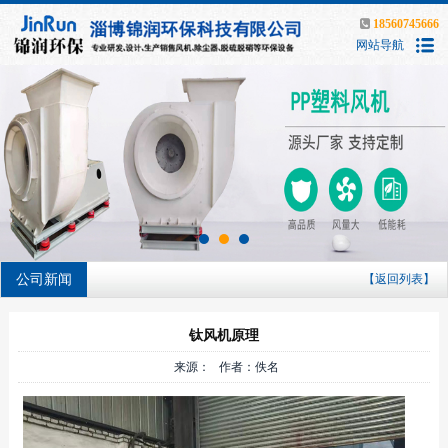
18560745666
网站导航
公司新闻
【返回列表】
钛风机原理
来源： 作者：佚名