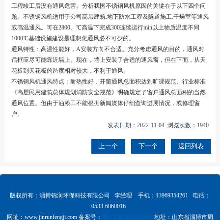
工程竣工后没有通风危害。分析我国不锈钢风机原因的关键在于以下四个问
题。不锈钢风机适用于公司高层建筑.地下防水工程及隧道施工.干燥室等通风
或高温通风。可在2800。℃高温下完成300连续运行min以上物质温度不同
1000℃基础设施建设是理想化通风必不可少的。
通风特性：高温性能好，A安装方向不合适。充分考虑通风的目的，通风对
话框应尽可能靠近墙上。现在，墙上安装了合适的通风窗，但在下面，从天
花板到天花板的跨度相对较大，不利于通风。
不锈钢风机通风特点：耐热性好，开窗通风总面积达到旷课规范。行业标准
《高层民用建筑总体规划消防安全规范》明确规定了窗户通风总面积的当然
通风位置。但由于油漆工不能根据新闻媒体仔细查询进展情况，或修理窗
户。
发表日期：2022-11-04 浏览次数：1940
上一个
下一个
返回列表
版权所有：淄博锦润环保科技有限公司 李经理 手机：13969354261 电话：
0533-6060016
网址：www.
jinrunfengji.com
备案号：
鲁ICP备18022625号
地址：山东省淄博市周