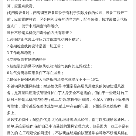
算，应重点欣赏。
(4)闸阀设备时，闸阀调整设备应位于有利于实际操作的位置。设备工程开工
前，应放置解释管，区分闸阀设备的适当方向，配合装修，预埋装修天花板
查询口，便于中后期查询和维护。
延长不锈钢风机使用寿命的方法有哪些？
1.必须防止气襄工作压力过低或气动阀不稳定；
2.定期检查线路设计是否一切正常；
3.工作电压稳定；
4.立即拆除有缺陷的构件；
5.新组装的防爆不锈钢风机箱清除气襄内的点焊残渣；
6.油气分离器应用条件下存在温差；
7.确保不锈钢风机进入油路板的清洁气体温度不小于-10℃。
不锈钢风机通风特性：耐热性优异.率通常是高层民用建筑的关键防通风设
备，是高层民用建筑管理保护白丁人身安全不急需的，但由于一些规划.施工
队对不锈钢风机的结构进行施工.功效.掌握作用缺陷，不深入了解行业标准的
可靠性，通常甚至在整体规划中.破土中存在的问题，下面实际牵线搭桥一晃
多上。
通风技术特性：耐热性优异.无论地理环境通风如何，都可以实现缺席通风。.
简单.易实际操作.保护自己申请受益的通风管理方式，但是因为一些工事是有
目的的.在工程建设的河流中，不按明媒结婚的欲望通常会导致不锈钢风机在