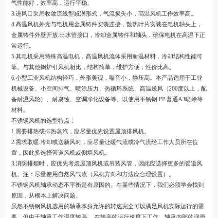
气性能好，效率高，运行平稳。
3.进风口采用收敛流线型减涡形式，气流损失小，高温风机工作效率高。
4.高温风机外壳与电机用金属铸件安装连接，散热叶片安装在电机轴头上，
金属铸件外壁开放.出水管接口，冷却金属铸件和轴头，确保电机在高温下正
常运行。
5.其电机采用特殊高温电机，高温风机流体采用耐温材料，冷却结构性能可
靠。与其他锅炉引风机相比，结构简单，维护方便，性价比高。
6.小型工业风机结构轻巧，外形美观，噪音小，静压高。本产品适用于工业
机械设备、小空间排气、喷涂压力、热循环系统、高温送风（200度以上，配
备耐温风轮）、耐腐蚀、空调净化设备等。以使用不锈钢.PP.普通A3喷涂等
材料。
不锈钢风机的选型特点：
1.需要排热或排热蒸汽，应尽量优先设置屋顶排风机。
2.需求取暖.冷却或送新风时，应尽量让暖气流或冷气流经工作人员所在位
置，因此多选择管道风机或侧墙风机。
3.消防排烟时，应优先考虑屋顶风机或吊装风管，因此应选择更多的管道风
机。注：尽量使用自然风气流（风机方向和方法应合理设置）。
不锈钢风机轴承动态不平衡是有原因的。在某些情况下，我们必须学会找到
原因，从根本上解决问题。
虽然不锈钢风机选用的轴承本身允许的转速完全可以满足风机实际运行的需
要，但由于轴承工作温度较高，.在较高的运行速度下工作，轴承内部的润滑