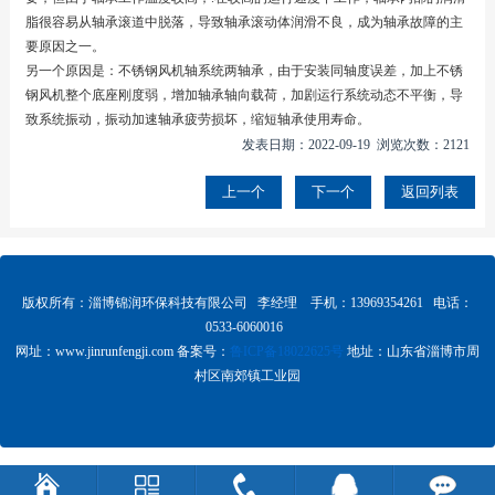
脂很容易从轴承滚道中脱落，导致轴承滚动体润滑不良，成为轴承故障的主
要原因之一。
另一个原因是：不锈钢风机轴系统两轴承，由于安装同轴度误差，加上不锈
钢风机整个底座刚度弱，增加轴承轴向载荷，加剧运行系统动态不平衡，导
致系统振动，振动加速轴承疲劳损坏，缩短轴承使用寿命。
发表日期：2022-09-19 浏览次数：2121
上一个
下一个
返回列表
版权所有：淄博锦润环保科技有限公司 李经理 手机：13969354261 电话：
0533-6060016
网址：www.
jinrunfengji.com
备案号：
鲁ICP备18022625号
地址：山东省淄博市周
村区南郊镇工业园