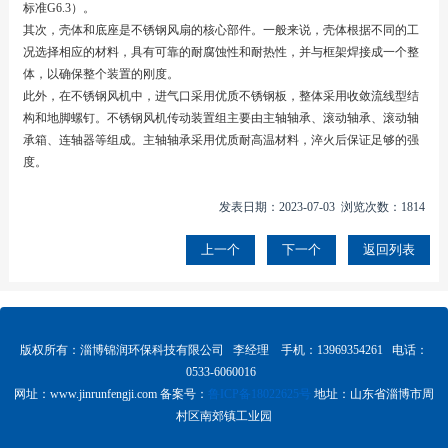
标准G6.3）。
其次，壳体和底座是不锈钢风扇的核心部件。一般来说，壳体根据不同的工
况选择相应的材料，具有可靠的耐腐蚀性和耐热性，并与框架焊接成一个整
体，以确保整个装置的刚度。
此外，在不锈钢风机中，进气口采用优质不锈钢板，整体采用收敛流线型结
构和地脚螺钉。不锈钢风机传动装置组主要由主轴轴承、滚动轴承、滚动轴
承箱、连轴器等组成。主轴轴承采用优质耐高温材料，淬火后保证足够的强
度。
发表日期：2023-07-03 浏览次数：1814
上一个
下一个
返回列表
版权所有：淄博锦润环保科技有限公司 李经理 手机：13969354261 电话：
0533-6060016
网址：www.
jinrunfengji.com
备案号：
鲁ICP备18022625号
地址：山东省淄博市周
村区南郊镇工业园