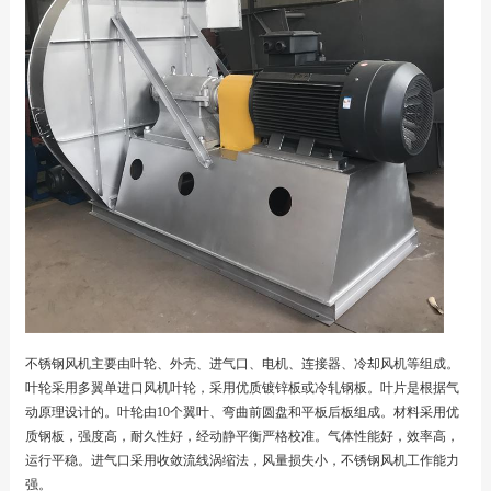
不锈钢风机主要由叶轮、外壳、进气口、电机、连接器、冷却风机等组成。
叶轮采用多翼单进口风机叶轮，采用优质镀锌板或冷轧钢板。叶片是根据气
动原理设计的。叶轮由10个翼叶、弯曲前圆盘和平板后板组成。材料采用优
质钢板，强度高，耐久性好，经动静平衡严格校准。气体性能好，效率高，
运行平稳。进气口采用收敛流线涡缩法，风量损失小，不锈钢风机工作能力
强。