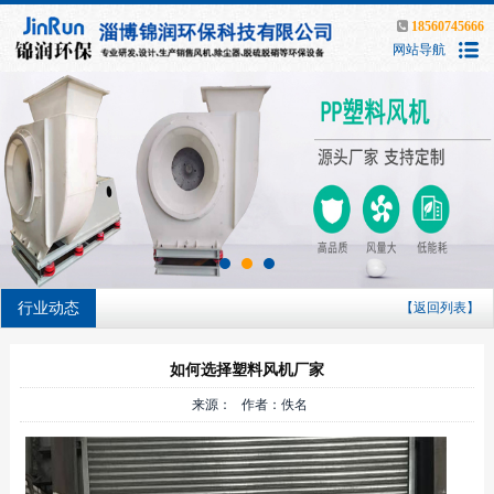
18560745666
网站导航
行业动态
【返回列表】
如何选择塑料风机厂家
来源： 作者：佚名