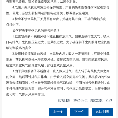
当调整电路板。请沿着线路安装风扇，以避免泄漏。
4.电磁开关风就没有热负荷保护装置，声音的热毒性在任何时候都热毒
性。因此，必须安装相同电源的电磁开关，以调整安全电流。
5.检查不锈钢风机开关是否有杂音，并确定其方向。正确的旋转方向，
必须纠正。
如何解决不锈钢风机的排气问题？
1.位置较高的不锈钢风机不能直接排放大气。如果直接排放大气，吸入
口与排气口之间的压差过大，使风机过载。为了确保转子之间的开放空间能
够达到较高的真空。
2.使用时必须配备前风机，当系统内压力吸入一定范围时，可避免过载
现象，前风机可选择水环真空风机。旋转式真空风扇。滑动阀式真空风扇。
往复式真空风气的真空风扇，如往复式真空风扇。
3.由于风机的转子不断翻转，吸入体从进气口吸入转子与风机壳体之间
的空间，然后通过排气口排出。由于吸入后空间完全关闭，风机腔内的气体
没有收缩和膨胀，但当转子顶部转动排气口边缘，空间与排气侧相连时，由
于排气侧气体压力高，部分气体冲回空间，气体压力急剧增加。当转子继续
变化时，气体从风扇中排出。
发表日期：2022-05-23 浏览次数：2129
上一个
下一个
返回列表