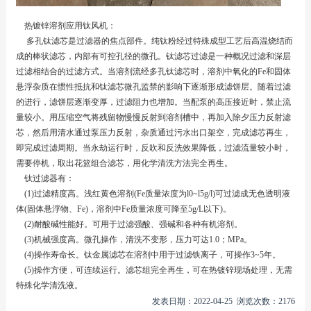
热镀锌溶剂应用钛风机：
多孔钛滤芯是过滤器的焦点部件。纯钛粉经过特殊成型工艺后高温烧结而
成的棒状滤芯，内部有可控孔径的微孔。钛滤芯过滤是一种概况过滤和深层
过滤相结合的过滤方式。当溶剂流经多孔钛滤芯时，溶剂中氧化的Fe和固体
悬浮杂质在惯性抵抗和钛滤芯微孔监禁的影响下逐渐形成滤饼层。随着过滤
的进行，滤饼层逐渐变厚，过滤阻力也增加。当配泵的高压接近时，禁止流
量较小。用压缩空气将残留物慢慢反射到溶剂槽中，再加入除夕压力反射滤
芯，然后用清水通过泵压力反射，杂质通过污水出口架空，完成滤芯再生，
即完成过滤周期。当永劫运行时，反吹和反洗效果降低，过滤流量较小时，
需要停机，取出花篮组合滤芯，用化学清洗方法完全再生。
钛过滤器有：
(1)过滤精度高。浅红黄色溶剂(Fe质量浓度为l0~l5g/l)可过滤成无色透明液
体(固体悬浮物、Fe)，溶剂中Fe质量浓度可降至5g/L以下)。
(2)耐酸碱性能好。可用于过滤强酸、强碱和各种有机溶剂。
(3)机械强度高。微孔操作，清洗不变形，压力可达1.0；MPa。
(4)操作寿命长。钛金属滤芯在溶剂中用于过滤铁离子，可操作3~5年。
(5)操作方便，可连续运行。滤芯组完全再生，可在热镀锌现场处理，无需
特殊化学清洗液。
发表日期：2022-04-25 浏览次数：2176