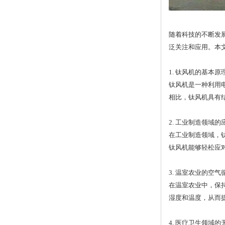
随着科技的不断发
泛关注和应用。本
1. 钛风机的基本原
钛风机是一种利用
相比，钛风机具有
2. 工业制造领域的
在工业制造领域，
钛风机能够轻松应
3. 温室农业的空气
在温室农业中，保
湿度和温度，从而
4. 医疗卫生领域的