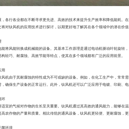
展，各行各业都在不断寻求更先进、高效的技术来提升生产效率和降低能耗。在
文将对钛风机的应用技术进行探讨，以期更好地了解其在各个领域中的潜在价值
理
电能将风能转换成机械能的设备。其基本工作原理是通过电动机驱动叶轮旋转，
结构轻巧、耐腐蚀、高效节能等特点，使其在多个领域都有广泛的应用前景。
应用
钛风机由于其耐腐蚀的特性成为不可或缺的设备。例如，在化工生产中，常常需
对，确保生产设备的正常运行。此外，钛风机还可以广泛应用于电镀、印刷、电
循环
持适宜的气候对作物的生长至关重要。钛风机通过其高效的通风能力，能够在温
提高农作物的产量和质量。相比传统的通风设备，钛风机更轻便、更耐腐蚀，更
无菌环境