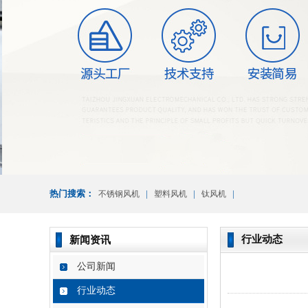
热门搜索：
|
|
|
不锈钢风机
塑料风机
钛风机
行业动态
新闻资讯
公司新闻
行业动态