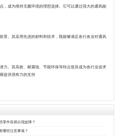
点，成为维持无菌环境的理想选择。它可以通过强大的通风能
前景。其采用先进的材料和技术，既能够满足各行各业对通风
潜力。其高效、耐腐蚀、节能环保等特点使其成为各行业追求
展提供强有力的支持
些零件容易出现故障？
有哪些注意事项？