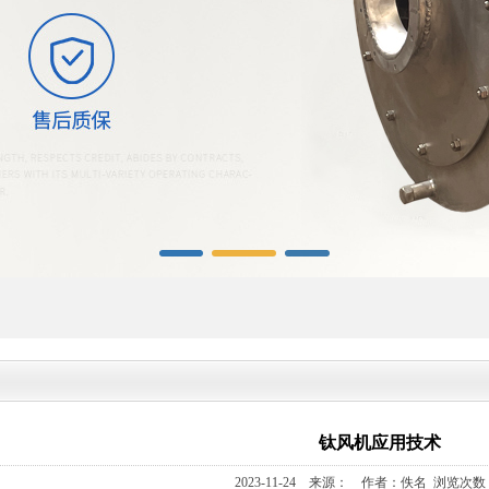
钛风机应用技术
2023-11-24 来源： 作者：佚名 浏览次数：