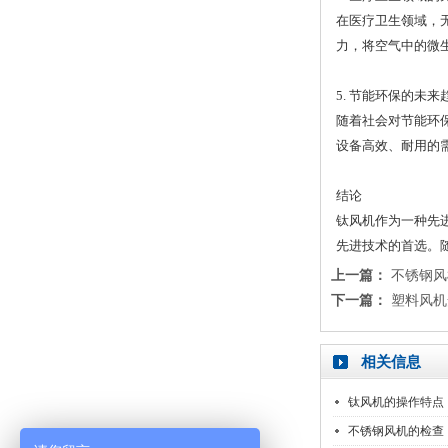
在医疗卫生领域，
力，将空气中的微
5. 节能环保的未来
随着社会对节能环
设备高效、耐用的
结论
钛风机作为一种先
先进技术的首选。
上一篇：
不锈钢风
下一篇：
塑料风机
相关信息
钛风机的操作特点
不锈钢风机的检查