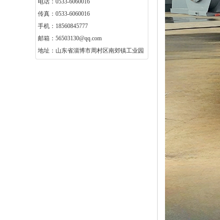
电话：0533-6060016
传真：0533-6060016
手机：18560845777
邮箱：56503130@qq.com
地址：山东省淄博市周村区南郊镇工业园