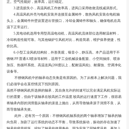
正。空气性能好，效率高，运行稳定。
3.进流损失小，高温风机工作效率高，进风口采用收敛流线减涡形式。
4.高温风机外壳与电机安装并连接至金属铸件，散热风机安装在电机轴
头上，金属铸件外壁设置进出管接口，冷却金属铸件和轴头，确保电机在高
温下正常运行。
5.其电动机选用专用型高温电动机，高温风机流体部位选用耐温材料，
冷却构造性能可靠。与其他锅炉引风机对比，构造简易，维护保养便捷，性
价比高。
6.小型工业风机结构轻，外形美观，噪音小，静压高。本产品适用于不
锈钢.PP.普通A3喷涂等材料，适用于工业机械设备配套、小空间抽排、喷涂
加压、热循环系统、高温送风(200度以上，配耐温风轮)、耐腐蚀、空调净化
设备等。
不锈钢风机中的轴承动态失衡是有原因的。为了从根本上解决问题，我
们必须学会在某些情况下找到原因。
虽然不锈钢风机所选择的轴承，其自身允许的转速可以完全满足风机实际运
行的需要，但由于该轴承在较高的工作温度.较高的运行速度下工作，很容易
将轴承内部的润滑脂从轴承的滚道上抛出，从而导致轴承滚子润滑不良，从
而导致轴承失效。
此外，还有另一个原因：不锈钢风机轴系统的两个轴承增加了轴承的轴
向负荷，加剧了运行系统的动态不平衡，导致系统振动，振动的存在加速了
轴承的疲劳损坏，缩短了轴承的使用寿命，因为安装了同轴度误差，再加上