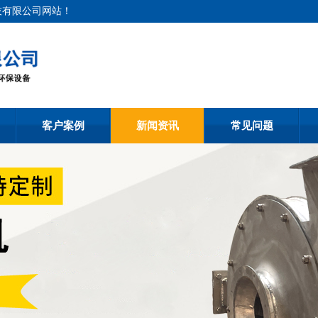
技有限公司网站！
客户案例
新闻资讯
常见问题