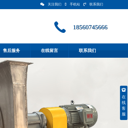
关注我们
手机站
联系我们
18560745666
售后服务
在线留言
联系我们
在
线
客
服