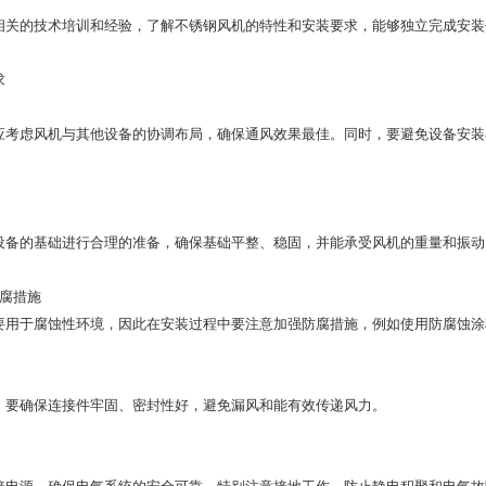
相关的技术培训和经验，了解不锈钢风机的特性和安装要求，能够独立完成安装
求
应考虑风机与其他设备的协调布局，确保通风效果最佳。同时，要避免设备安装
设备的基础进行合理的准备，确保基础平整、稳固，并能承受风机的重量和振动
防腐措施
要用于腐蚀性环境，因此在安装过程中要注意加强防腐措施，例如使用防腐蚀涂
，要确保连接件牢固、密封性好，避免漏风和能有效传递风力。