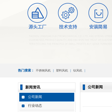
热门搜索：
|
|
|
不锈钢风机
塑料风机
钛风机
公司新闻
新闻资讯
公司新闻
行业动态