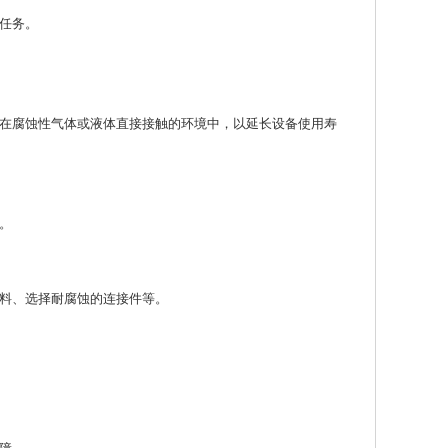
任务。
在腐蚀性气体或液体直接接触的环境中，以延长设备使用寿
。
料、选择耐腐蚀的连接件等。