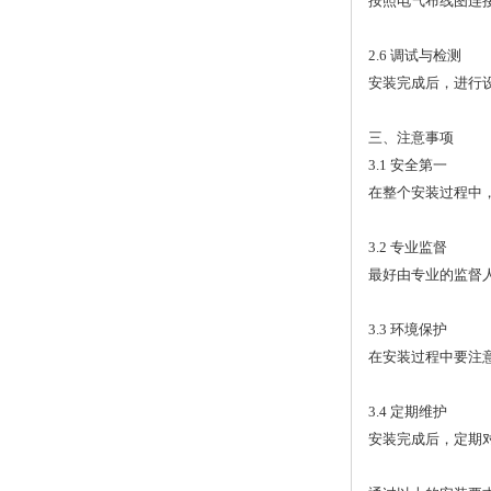
按照电气布线图连
2.6 调试与检测
安装完成后，进行
三、注意事项
3.1 安全第一
在整个安装过程中
3.2 专业监督
最好由专业的监督
3.3 环境保护
在安装过程中要注
3.4 定期维护
安装完成后，定期