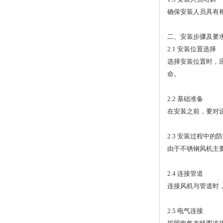
确保安装人员具有
二、安装步骤及要
2.1 安装位置选择
选择安装位置时，
命。
2.2 基础准备
在安装之前，要对
2.3 安装过程中的
由于不锈钢风机主
2.4 连接管道
连接风机与管道时
2.5 电气连接