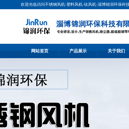
欢迎光临访问不锈钢风机-塑料风机-钛风机-淄博锦润环保科
网站首页
产品展示
关于我们