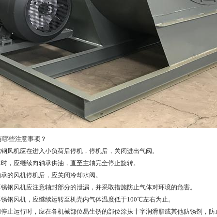
有哪些注意事项？
不锈钢风机应在进入小负荷后停机，停机后，关闭进出气阀。
轴承时，应继续向轴承供油，直至主轴完全停止旋转。
轴承的风机停机后，应关闭冷却水阀。
的不锈钢风机应注意轴封部分的泄漏，并采取措施防止气体对环境的危害。
不锈钢风机，应继续运转至机壳内气体温度低于100℃左右为止。
时间停止运行时，应在各机械部位易生锈的部位涂抹十字润滑脂或其他防锈剂，防