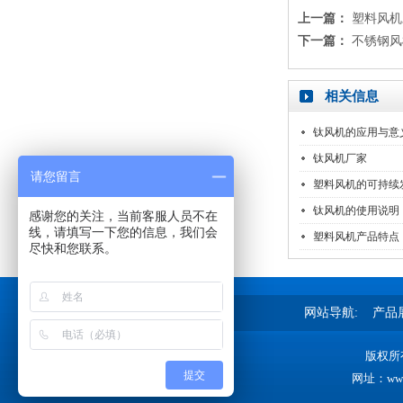
上一篇：
塑料风机
下一篇：
不锈钢风
相关信息
钛风机的应用与意
钛风机厂家
请您留言
塑料风机的可持续
钛风机的使用说明
感谢您的关注，当前客服人员不在
线，请填写一下您的信息，我们会
塑料风机产品特点
尽快和您联系。
网站导航:
产品
版权所有
提交
网址：ww