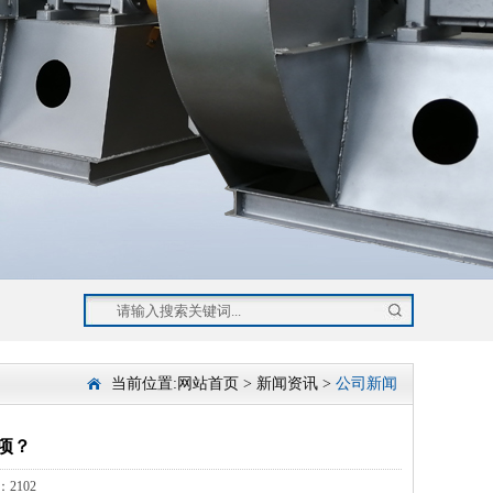
当前位置:
网站首页
>
新闻资讯
>
公司新闻
项？
2102