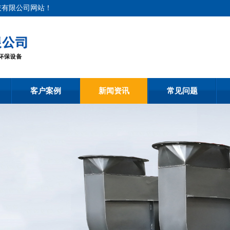
技有限公司网站！
客户案例
新闻资讯
常见问题